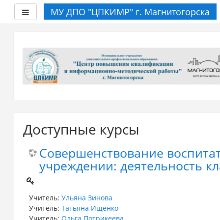
МУ ДПО "ЦПКИМР" г. Магнитогорска
Боковая панель
Перейти
к
основному
содержанию
Доступные курсы
Совершенствование воспита
учреждении: деятельность кл
Учитель:
Ульяна Зинова
Учитель:
Татьяна Ищенко
Учитель:
Ольга Потрикеева