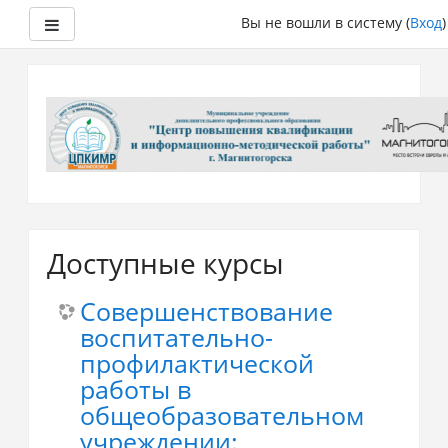
Боковая панель
Вы не вошли в систему (
Вход
)
Перейти
к
основному
содержанию
Доступные курсы
Совершенствование
воспитательно-
профилактической
работы в
общеобразовательном
учреждении: